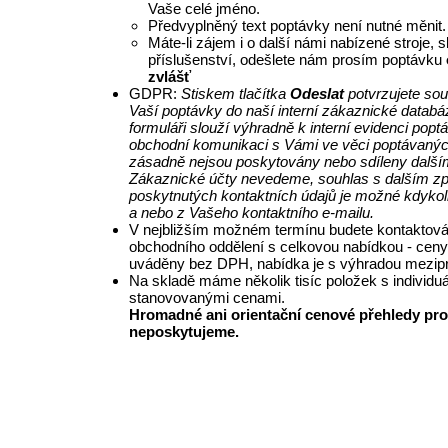
Vaše celé jméno.
Předvyplněný text poptávky není nutné měnit.
Máte-li zájem i o další námi nabízené stroje, 
příslušenství, odešlete nám prosím poptávku
zvlášť
GDPR:
Stiskem tlačítka
Odeslat
potvrzujete so
Vaší poptávky do naší interní zákaznické databá
formuláři slouží výhradně k interní evidenci pop
obchodní komunikaci s Vámi ve věci poptávanýc
zásadně nejsou poskytovány nebo sdíleny další
Zákaznické účty nevedeme, souhlas s dalším z
poskytnutých kontaktních údajů je možné kdykol
a nebo z Vašeho kontaktního e-mailu.
V nejbližším možném termínu budete kontaktová
obchodního oddělení s celkovou nabídkou - ceny
uváděny bez DPH, nabídka je s výhradou mezipr
Na skladě máme několik tisíc položek s individu
stanovovanými cenami.
Hromadné ani orientační cenové přehledy pro
neposkytujeme.