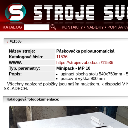
KATALOG
KONTAKTY • NABÍDKY • POPTÁVK
/
#11536
Název stroje:
Páskovačka poloautomatická
Katalogové číslo:
11536
WWW:
https://strojesvoboda.cz/11536
Typ, parametry:
Minipack - MP 10
Popis:
upínací plocha stolu 540x750mm -
pracovní výška 900mm
Všechny nabízené položky jsou naším majetkem, k dispozici V
SKLADECH.
Katalogová fotodokumentace: