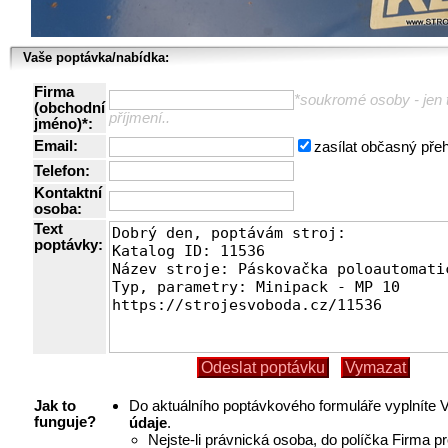
Vaše poptávka/nabídka:
Firma
*soukromé osoby - jen t
(obchodní
příjmení..
jméno)*:
Email:
zasílat občasný pře
Telefon:
Kontaktní
osoba:
Text
poptávky:
Do aktuálního poptávkového formuláře vyplníte
Jak to
údaje
.
funguje?
Nejste-li právnická osoba, do políčka Firma p