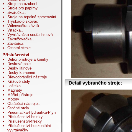
Stroje na ozubení
..
Stroje pro papírny
Svářečka
..
Stroje na tepelné zpracování
..
Tryskač-pískovač
Válcovačka závitů
..
Vrtačka
..
Vyvrtávačka souřadnicová
Zakružovačka
..
Závitořez
..
Ostatní stroje
..
Příslušenství
Dělící přístroje a koníky
Deskové pole
Desky litinové
Desky kamenné
Dřevoobráběcí nástroje
Křížové stoly
Detail vybraného stroje:
Ložiska
Magnety
Měřící přístroje
Motory
Obráběcí nástroje
..
Otočné stoly
Pneumatika-Hydraulika-Plyn
Příslušenství-brusky
Příslušenství-frézky
Příslušenství-horizontální
vyvrtávačky