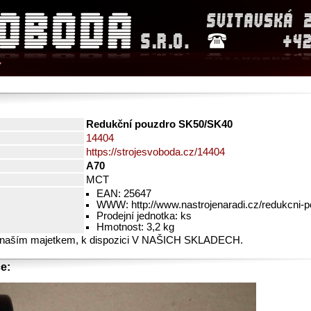
Y
Redukční pouzdro SK50/SK40
14404
https://strojesvoboda.cz/14404
A70
MCT
EAN: 25647
WWW: http://www.nastrojenaradi.cz/redukcni-
Prodejní jednotka: ks
Hmotnost: 3,2 kg
 naším majetkem, k dispozici V NAŠICH SKLADECH.
e: