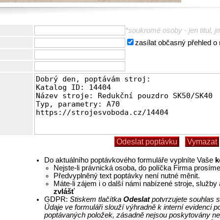
*soukromé osoby - jen titul, j
zasílat občasný přehled o
Do aktuálního poptávkového formuláře vyplníte Vaše
k
Nejste-li právnická osoba, do políčka Firma prosím
Předvyplněný text poptávky není nutné měnit.
Máte-li zájem i o další námi nabízené stroje, služb
zvlášť
GDPR:
Stiskem tlačítka
Odeslat
potvrzujete souhlas s
Údaje ve formuláři slouží výhradně k interní evidenci
poptávaných položek, zásadně nejsou poskytovány ne