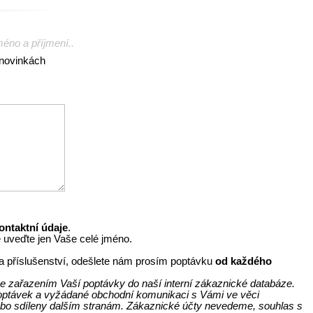
méno a příjmení..
 novinkách
ontaktní údaje
.
e uveďte jen Vaše celé jméno.
y a příslušenství, odešlete nám prosím poptávku
od každého
e zařazením Vaší poptávky do naší interní zákaznické databáze.
 poptávek a vyžádané obchodní komunikaci s Vámi ve věci
bo sdíleny dalším stranám. Zákaznické účty nevedeme, souhlas s