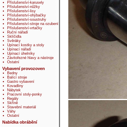
Příslušenství-karusely
Příslušenství-nůžky
Příslušenství-lisy
Příslušenství-ohýbačky
Příslušenství-soustruhy
Příslušenství-stroje na ozubení
Příslušenství-vrtačky
Ruční nářadí
Sklíčidla
Svěráky
Upínací kostky a stoly
Upínací nářadí
Upínací úhelníky
Závitořezné hlavy a nástroje
Ostatní
Vybavení provozoven
Bedny
Balící stroje
Gastro vybavení
Kovadliny
Nábytek
Pracovní stoly-ponky
Regály
Skříně
Stavební materiál
Váhy
Ostatní
Nabídka obrábění