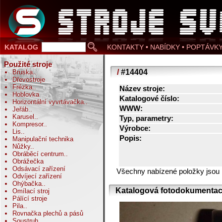
KATALOG
KONTAKTY • NABÍDKY • POPTÁVK
Použité stroje
/
#14404
Bruska
..
Dřevostroje
Frézka
..
Název stroje:
Hoblovka
Katalogové číslo:
Horizontální vyvrtávačka
..
WWW:
Jeřáb
..
Karusel
..
Typ, parametry:
Kompresor
..
Výrobce:
Lis
..
Popis:
Manipulační technika
Nůžky
..
Obráběcí centrum
..
Obrážečka
Odsávací zařízení
Všechny nabízené položky jsou
Odvíjecí zařízení
Ohýbačka
..
Katalogová fotodokumentac
Omílací stroj
Pálící stroje
Pila
..
Rovnačka plechů a pásů
Soustruh
..