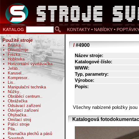
KATALOG
KONTAKTY • NABÍDKY • POPTÁVK
Použité stroje
/
#4900
Bruska
..
Dřevostroje
Frézka
..
Název stroje:
Hoblovka
Katalogové číslo:
Horizontální vyvrtávačka
..
WWW:
Jeřáb
..
Karusel
..
Typ, parametry:
Kompresor
..
Výrobce:
Lis
..
Popis:
Manipulační technika
Nůžky
..
Obráběcí centrum
..
Obrážečka
Odsávací zařízení
Všechny nabízené položky jsou
Odvíjecí zařízení
Ohýbačka
..
Katalogová fotodokumentac
Omílací stroj
Pálící stroje
Pila
..
Rovnačka plechů a pásů
Soustruh
..