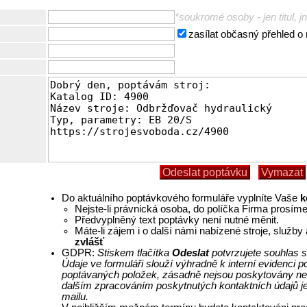
*soukromé osoby - jen titul, j
zasílat občasný přehled o
Do aktuálního poptávkového formuláře vyplníte Vaše
k
Nejste-li právnická osoba, do políčka Firma prosím
Předvyplněný text poptávky není nutné měnit.
Máte-li zájem i o další námi nabízené stroje, služb
zvlášť
GDPR:
Stiskem tlačítka
Odeslat
potvrzujete souhlas s
Údaje ve formuláři slouží výhradně k interní evidenci
poptávaných položek, zásadně nejsou poskytovány ne
dalším zpracováním poskytnutých kontaktních údajů j
mailu.