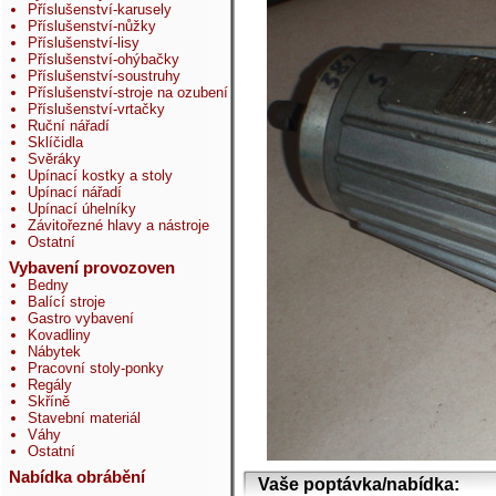
Příslušenství-karusely
Příslušenství-nůžky
Příslušenství-lisy
Příslušenství-ohýbačky
Příslušenství-soustruhy
Příslušenství-stroje na ozubení
Příslušenství-vrtačky
Ruční nářadí
Sklíčidla
Svěráky
Upínací kostky a stoly
Upínací nářadí
Upínací úhelníky
Závitořezné hlavy a nástroje
Ostatní
Vybavení provozoven
Bedny
Balící stroje
Gastro vybavení
Kovadliny
Nábytek
Pracovní stoly-ponky
Regály
Skříně
Stavební materiál
Váhy
Ostatní
Nabídka obrábění
Vaše poptávka/nabídka: