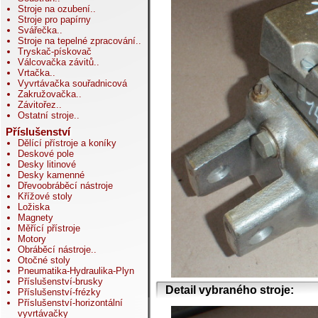
Stroje na ozubení
..
Stroje pro papírny
Svářečka
..
Stroje na tepelné zpracování
..
Tryskač-pískovač
Válcovačka závitů
..
Vrtačka
..
Vyvrtávačka souřadnicová
Zakružovačka
..
Závitořez
..
Ostatní stroje
..
Příslušenství
Dělící přístroje a koníky
Deskové pole
Desky litinové
Desky kamenné
Dřevoobráběcí nástroje
Křížové stoly
Ložiska
Magnety
Měřící přístroje
Motory
Obráběcí nástroje
..
Otočné stoly
Pneumatika-Hydraulika-Plyn
Příslušenství-brusky
Detail vybraného stroje:
Příslušenství-frézky
Příslušenství-horizontální
vyvrtávačky