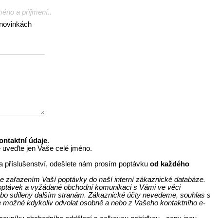
méno a příjmení..
 novinkách
ontaktní údaje
.
e uveďte jen Vaše celé jméno.
y a příslušenství, odešlete nám prosím poptávku
od každého
e zařazením Vaší poptávky do naší interní zákaznické databáze.
 poptávek a vyžádané obchodní komunikaci s Vámi ve věci
bo sdíleny dalším stranám. Zákaznické účty nevedeme, souhlas s
e možné kdykoliv odvolat osobně a nebo z Vašeho kontaktního e-