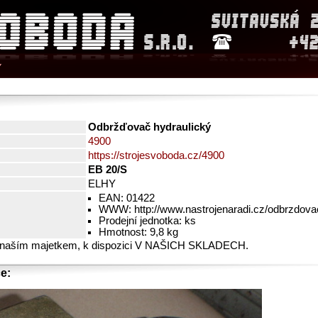
Y
Odbržďovač hydraulický
4900
https://strojesvoboda.cz/4900
EB 20/S
ELHY
EAN: 01422
WWW: http://www.nastrojenaradi.cz/odbrzdova
Prodejní jednotka: ks
Hmotnost: 9,8 kg
 naším majetkem, k dispozici V NAŠICH SKLADECH.
e: