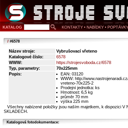
KATALOG
KONTAKTY • NABÍDKY • POPTÁVK
/
#6578
Název stroje:
Vybrušovací vřeteno
Katalogové číslo:
6578
WWW:
https://strojesvoboda.cz/6578
Typ, parametry:
70x225mm
Popis:
EAN: 03120
WWW: http://www.nastrojenaradi.cz
vreteno-70x225-2
Prodejní jednotka: ks
Hmotnost: 6,5 kg
průměr 70 mm
výška 225 mm
Všechny nabízené položky jsou naším majetkem, k dispozici V
SKLADECH.
Katalogová fotodokumentace: