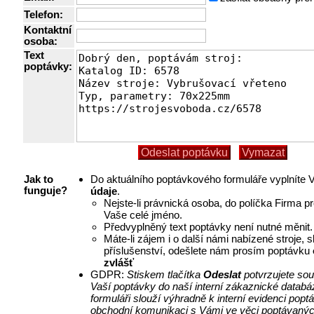
Telefon:
Kontaktní
osoba:
Text
poptávky:
Do aktuálního poptávkového formuláře vyplníte
Jak to
údaje
.
funguje?
Nejste-li právnická osoba, do políčka Firma p
Vaše celé jméno.
Předvyplněný text poptávky není nutné měnit.
Máte-li zájem i o další námi nabízené stroje, 
příslušenství, odešlete nám prosím poptávku
zvlášť
GDPR:
Stiskem tlačítka
Odeslat
potvrzujete so
Vaší poptávky do naší interní zákaznické databá
formuláři slouží výhradně k interní evidenci pop
obchodní komunikaci s Vámi ve věci poptávanýc