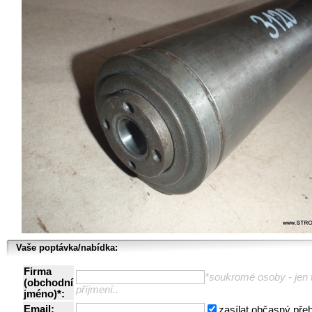
Vaše poptávka/nabídka:
Firma
*soukromé osoby - jen t
(obchodní
příjmení..
jméno)*:
Email:
zasílat občasný pře