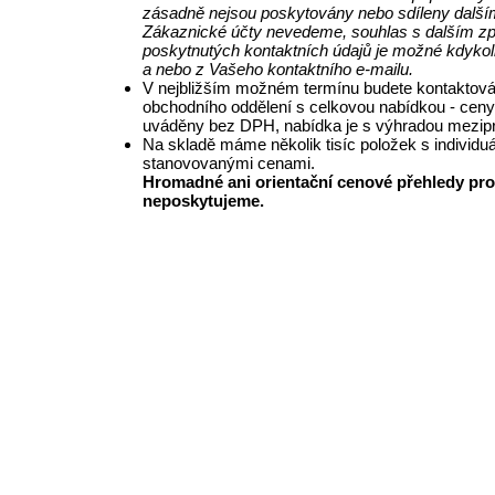
zásadně nejsou poskytovány nebo sdíleny další
Zákaznické účty nevedeme, souhlas s dalším z
poskytnutých kontaktních údajů je možné kdykol
a nebo z Vašeho kontaktního e-mailu.
V nejbližším možném termínu budete kontaktová
obchodního oddělení s celkovou nabídkou - ceny
uváděny bez DPH, nabídka je s výhradou mezipr
Na skladě máme několik tisíc položek s individu
stanovovanými cenami.
Hromadné ani orientační cenové přehledy pro
neposkytujeme.