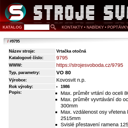
KATALOG
KONTAKTY • NABÍDKY • POPTÁVK
/
#9795
Název stroje:
Vrtačka otočná
9795
Katalogové číslo:
https://strojesvoboda.cz/9795
WWW:
VO 80
Typ, parametry:
Kovosvit n.p.
Výrobce:
Rok výroby:
1986
Popis:
Max. průměr vrtání do oceli
Max. průměr vyvrtávání do oc
300mm
Max. vzdálenost osy vřetena 
2515mm
Svislé přestavení ramena 1