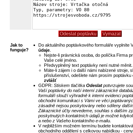
Do aktuálního poptávkového formuláře vyplníte
Jak to
údaje
.
funguje?
Nejste-li právnická osoba, do políčka Firma p
Vaše celé jméno.
Předvyplněný text poptávky není nutné měnit.
Máte-li zájem i o další námi nabízené stroje, 
příslušenství, odešlete nám prosím poptávku
zvlášť
GDPR:
Stiskem tlačítka
Odeslat
potvrzujete so
Vaší poptávky do naší interní zákaznické databá
formuláři slouží výhradně k interní evidenci pop
obchodní komunikaci s Vámi ve věci poptávanýc
zásadně nejsou poskytovány nebo sdíleny další
Zákaznické účty nevedeme, souhlas s dalším z
poskytnutých kontaktních údajů je možné kdykol
a nebo z Vašeho kontaktního e-mailu.
V nejbližším možném termínu budete kontaktová
obchodního oddělení s celkovou nabídkou - ceny