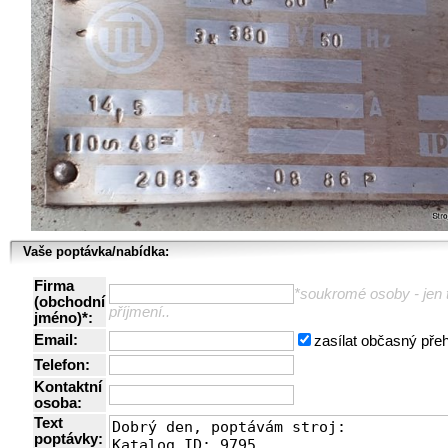
Vaše poptávka/nabídka:
Firma
*soukromé osoby - jen t
(obchodní
příjmení..
jméno)*:
Email:
zasílat občasný pře
Telefon:
Kontaktní
osoba:
Text
poptávky: