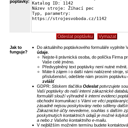
poptávky:
Do aktuálního poptávkového formuláře vyplníte
Jak to
údaje
.
funguje?
Nejste-li právnická osoba, do políčka Firma p
Vaše celé jméno.
Předvyplněný text poptávky není nutné měnit.
Máte-li zájem i o další námi nabízené stroje, 
příslušenství, odešlete nám prosím poptávku
zvlášť
GDPR:
Stiskem tlačítka
Odeslat
potvrzujete so
Vaší poptávky do naší interní zákaznické databá
formuláři slouží výhradně k interní evidenci pop
obchodní komunikaci s Vámi ve věci poptávanýc
zásadně nejsou poskytovány nebo sdíleny další
Zákaznické účty nevedeme, souhlas s dalším z
poskytnutých kontaktních údajů je možné kdykol
a nebo z Vašeho kontaktního e-mailu.
V nejbližším možném termínu budete kontaktová