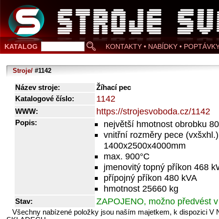
KATALOG
KONTAKTY • NABÍDKY • POPTÁVK
Stroje/
#1142
Název stroje:
Žíhací pec
1142
Katalogové číslo:
https://strojesvoboda.cz/1142
WWW:
Popis:
největší hmotnost obrobku 8
vnitřní rozměry pece (vxšxhl.)
1400x2500x4000mm
max. 900°C
jmenovitý topný příkon 468 
přípojný příkon 480 kVA
hmotnost 25660 kg
ZAPOJENO, možno předvést v
Stav:
Všechny nabízené položky jsou naším majetkem, k dispozici V