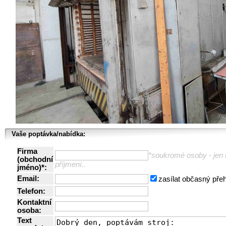
Vaše poptávka/nabídka:
Firma
*soukromé osoby - jen t
(obchodní
příjmení..
jméno)*:
Email:
zasílat občasný pře
Telefon:
Kontaktní
osoba:
Text