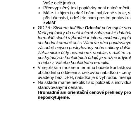
Vaše celé jméno.
Předvyplněný text poptávky není nutné měnit.
Máte-li zájem i o další námi nabízené stroje, 
příslušenství, odešlete nám prosím poptávku
zvlášť
GDPR:
Stiskem tlačítka
Odeslat
potvrzujete so
Vaší poptávky do naší interní zákaznické databá
formuláři slouží výhradně k interní evidenci pop
obchodní komunikaci s Vámi ve věci poptávanýc
zásadně nejsou poskytovány nebo sdíleny další
Zákaznické účty nevedeme, souhlas s dalším z
poskytnutých kontaktních údajů je možné kdykol
a nebo z Vašeho kontaktního e-mailu.
V nejbližším možném termínu budete kontaktová
obchodního oddělení s celkovou nabídkou - ceny
uváděny bez DPH, nabídka je s výhradou mezipr
Na skladě máme několik tisíc položek s individu
stanovovanými cenami.
Hromadné ani orientační cenové přehledy pro
neposkytujeme.