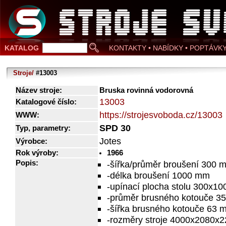
KATALOG
KONTAKTY • NABÍDKY • POPTÁVK
Stroje/
#13003
Název stroje:
Bruska rovinná vodorovná
13003
Katalogové číslo:
https://strojesvoboda.cz/13003
WWW:
SPD 30
Typ, parametry:
Jotes
Výrobce:
Rok výroby:
1966
Popis:
-šířka/průměr broušení 300 
-délka broušení 1000 mm
-upínací plocha stolu 300x1
-průměr brusného kotouče 3
-šířka brusného kotouče 63 
-rozměry stroje 4000x2080x