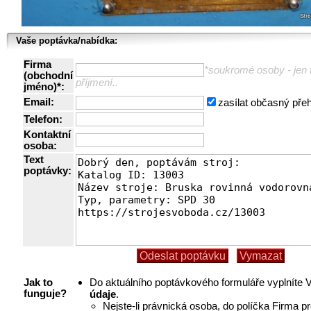
Vaše poptávka/nabídka:
Firma
*soukromé osoby - jen t
(obchodní
příjmení..
jméno)*:
Email:
zasílat občasný pře
Telefon:
Kontaktní
osoba:
Text
poptávky:
Do aktuálního poptávkového formuláře vyplníte
Jak to
údaje
.
funguje?
Nejste-li právnická osoba, do políčka Firma p