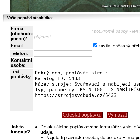
Vaše poptávka/nabídka:
Firma
*soukromé osoby - jen t
(obchodní
příjmení..
jméno)*:
Email:
zasílat občasný pře
Telefon:
Kontaktní
osoba:
Text
poptávky:
Do aktuálního poptávkového formuláře vyplníte
Jak to
údaje
.
funguje?
Nejste-li právnická osoba, do políčka Firma p