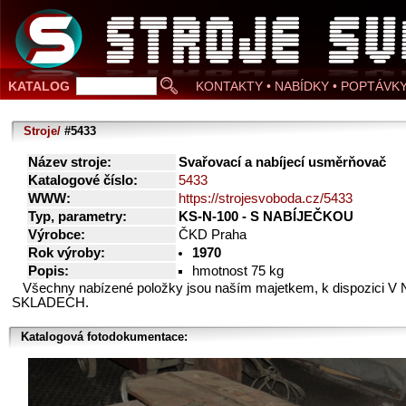
KATALOG
KONTAKTY • NABÍDKY • POPTÁVK
Stroje/
#5433
Název stroje:
Svařovací a nabíjecí usměrňovač
Katalogové číslo:
5433
WWW:
https://strojesvoboda.cz/5433
Typ, parametry:
KS-N-100 - S NABÍJEČKOU
Výrobce:
ČKD Praha
Rok výroby:
1970
Popis:
hmotnost 75 kg
Všechny nabízené položky jsou naším majetkem, k dispozici V
SKLADECH.
Katalogová fotodokumentace: