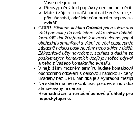
Vaše celé jméno.
Předvyplněný text poptávky není nutné měnit.
Máte-li zájem i o další námi nabízené stroje, 
příslušenství, odešlete nám prosím poptávku
zvlášť
GDPR:
Stiskem tlačítka
Odeslat
potvrzujete so
Vaší poptávky do naší interní zákaznické databá
formuláři slouží výhradně k interní evidenci pop
obchodní komunikaci s Vámi ve věci poptávanýc
zásadně nejsou poskytovány nebo sdíleny další
Zákaznické účty nevedeme, souhlas s dalším z
poskytnutých kontaktních údajů je možné kdykol
a nebo z Vašeho kontaktního e-mailu.
V nejbližším možném termínu budete kontaktová
obchodního oddělení s celkovou nabídkou - ceny
uváděny bez DPH, nabídka je s výhradou mezipr
Na skladě máme několik tisíc položek s individu
stanovovanými cenami.
Hromadné ani orientační cenové přehledy pro
neposkytujeme.