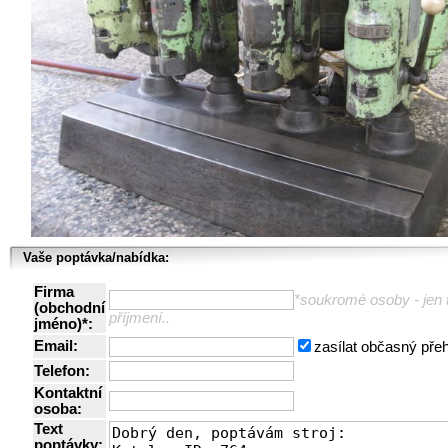
Vaše poptávka/nabídka:
Firma
*soukromé osoby - jen t
(obchodní
příjmení..
jméno)*:
Email:
zasílat občasný pře
Telefon:
Kontaktní
osoba:
Text
poptávky: