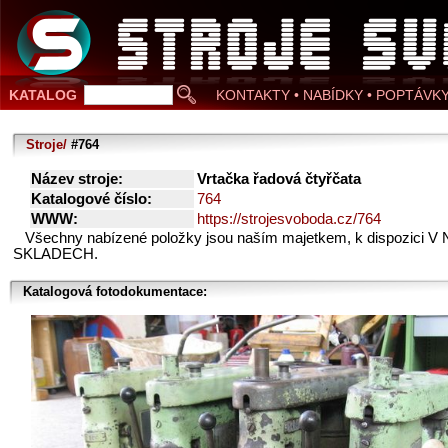
KATALOG
KONTAKTY • NABÍDKY • POPTÁVK
Stroje/
#764
Název stroje:
Vrtačka řadová čtyřčata
Katalogové číslo:
764
WWW:
https://strojesvoboda.cz/764
Všechny nabízené položky jsou naším majetkem, k dispozici V
SKLADECH.
Katalogová fotodokumentace: