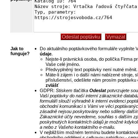
Do aktuálního poptávkového formuláře vyplníte
Jak to
údaje
.
funguje?
Nejste-li právnická osoba, do políčka Firma p
Vaše celé jméno.
Předvyplněný text poptávky není nutné měnit.
Máte-li zájem i o další námi nabízené stroje, 
příslušenství, odešlete nám prosím poptávku
zvlášť
GDPR:
Stiskem tlačítka
Odeslat
potvrzujete so
Vaší poptávky do naší interní zákaznické databá
formuláři slouží výhradně k interní evidenci pop
obchodní komunikaci s Vámi ve věci poptávanýc
zásadně nejsou poskytovány nebo sdíleny další
Zákaznické účty nevedeme, souhlas s dalším z
poskytnutých kontaktních údajů je možné kdykol
a nebo z Vašeho kontaktního e-mailu.
V nejbližším možném termínu budete kontaktová
obchodního oddělení s celkovou nabídkou - ceny