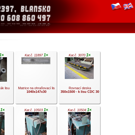
1×
1×
1×
Kat.č. 11897
Kat.č. 3070
ák lisu
Matrice na ohraňovací lis
Rovnací deska
1040x147x30
350x1500 - k lisu CDC 30
1×
1×
1×
2
Kat.č. 10503
Kat.č. 10504
.
.