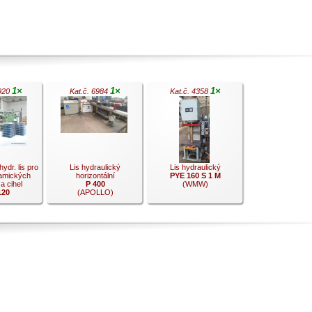
1×
1×
1×
1920
Kat.č. 6984
Kat.č. 4358
ydr. lis pro
Lis hydraulický
Lis hydraulický
ramických
horizontální
PYE 160 S 1 M
a cihel
P 400
(WMW)
120
(APOLLO)
.
.