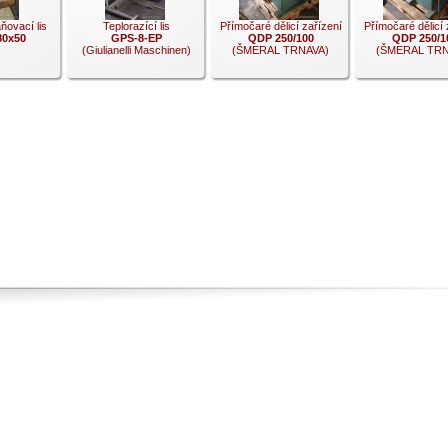
ňovací lis
Teplorazící lis
Přímočaré dělicí zařízení
Přímočaré dělicí 
80x50
GPS-­8-­EP
QDP 250/100
QDP 250/1
(Giulianelli Maschinen)
(ŠMERAL TRNAVA)
(ŠMERAL TRN
.
.
.