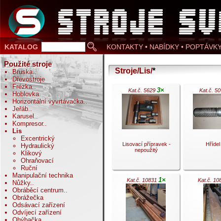
KATALOG
KONTAKTY • NABÍDKY • POPTÁVK
Použité stroje
Stroje/Lis/
*
Bruska
..
Dřevostroje
Frézka
..
3×
Kat.č. 5629
Kat.č. 5
Hoblovka
Horizontální vyvrtávačka
..
Jeřáb
..
Karusel
..
Kompresor
..
Lis
Excentrický
Lisovací přípravek -
Hřídel 
Hydraulický
nepoužitý
Klikový
Ohraňovací
Ruční
Manipulační technika
1×
Kat.č. 10831
Kat.č. 1
Nůžky
..
Obráběcí centrum
..
Obrážečka
.
.
Odsávací zařízení
Odvíjecí zařízení
Ohýbačka
..