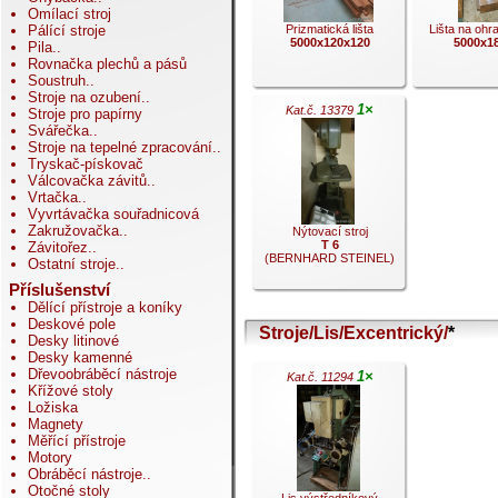
Omílací stroj
Pálící stroje
Prizmatická lišta
Lišta na ohra
5000x120x120
5000x1
Pila
..
Rovnačka plechů a pásů
Soustruh
..
Stroje na ozubení
..
1×
Kat.č. 13379
Stroje pro papírny
Svářečka
..
Stroje na tepelné zpracování
..
.
.
Tryskač-pískovač
Válcovačka závitů
..
Vrtačka
..
Vyvrtávačka souřadnicová
Zakružovačka
..
Nýtovací stroj
T 6
Závitořez
..
(BERNHARD STEINEL)
Ostatní stroje
..
Příslušenství
Dělící přístroje a koníky
Deskové pole
Stroje/Lis/Excentrický/
*
Desky litinové
.
Desky kamenné
Dřevoobráběcí nástroje
1×
Kat.č. 11294
Křížové stoly
Ložiska
Magnety
Měřící přístroje
Motory
Obráběcí nástroje
..
Otočné stoly