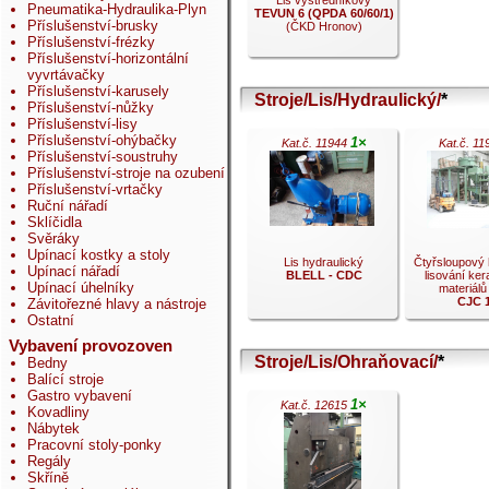
Lis výstředníkový
Pneumatika-Hydraulika-Plyn
TEVUN 6 (QPDA 60/60/1)
Příslušenství-brusky
(ČKD Hronov)
Příslušenství-frézky
Příslušenství-horizontální
vyvrtávačky
Příslušenství-karusely
Stroje/Lis/Hydraulický/
*
Příslušenství-nůžky
.
Příslušenství-lisy
Příslušenství-ohýbačky
1×
Kat.č. 11944
Kat.č. 1
Příslušenství-soustruhy
Příslušenství-stroje na ozubení
Příslušenství-vrtačky
Ruční nářadí
Sklíčidla
Svěráky
Upínací kostky a stoly
Lis hydraulický
Čtyřsloupový h
Upínací nářadí
BLELL - CDC
lisování ke
Upínací úhelníky
materiálů 
CJC 
Závitořezné hlavy a nástroje
Ostatní
Vybavení provozoven
Stroje/Lis/Ohraňovací/
*
Bedny
Balící stroje
.
Gastro vybavení
1×
Kat.č. 12615
.
Kovadliny
Nábytek
Pracovní stoly-ponky
Regály
Skříně