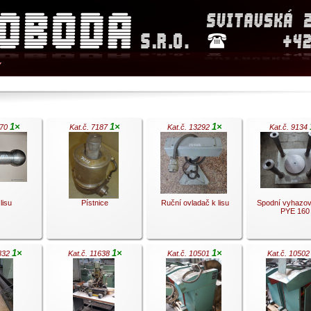
Y
1×
1×
1×
070
Kat.č. 7187
Kat.č. 13292
Kat.č. 9134
lisu
Pístnice
Ruční ovladač k lisu
Spodní vyhazov
PYE 160
1×
1×
1×
0832
Kat.č. 11638
Kat.č. 10501
Kat.č. 1050
.
.
.