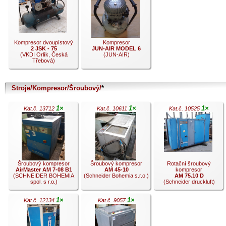
Kompresor dvoupístový
Kompresor
2 JSK - 75
JUN-AIR MODEL 6
(VKDI Orlík, Česká
(JUN-AIR)
Třebová)
Stroje/Kompresor/Šroubový/
*
.
.
1×
1×
1×
Kat.č. 13712
Kat.č. 10611
Kat.č. 10525
Šroubový kompresor
Šroubový kompresor
Rotační šroubový
AirMaster AM 7-08 B1
AM 45-10
kompresor
(SCHNEIDER BOHEMIA
(Schneider Bohemia s.r.o.)
AM 75.10 D
spol. s r.o.)
(Schneider druckluft)
1×
1×
Kat.č. 12134
Kat.č. 9057
.
.
.