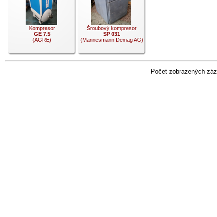
Kompresor
Šroubový kompresor
GE 7.5
SP 031
(AGRE)
(Mannesmann Demag AG)
Počet zobrazených záz
.
.