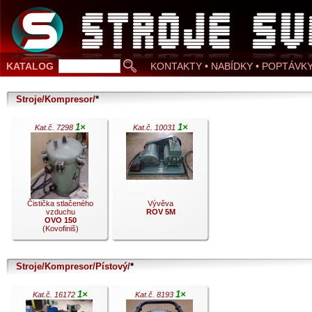
KATALOG
KONTAKTY • NABÍDKY • POPTÁVK
Stroje/Kompresor/
*
1×
1×
Kat.č. 7298
Kat.č. 10031
Čistička stlačeného
Vývěva
vzduchu
ROV 5M
OVO 150
(Kovofiniš)
Stroje/Kompresor/Pístový/
*
.
.
1×
1×
Kat.č. 16172
Kat.č. 8193