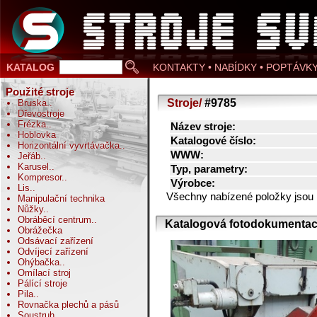
KATALOG
KONTAKTY • NABÍDKY • POPTÁVK
Použité stroje
Stroje/
#9785
Bruska
..
Dřevostroje
Frézka
..
Název stroje:
Hoblovka
Katalogové číslo:
Horizontální vyvrtávačka
..
WWW:
Jeřáb
..
Karusel
..
Typ, parametry:
Kompresor
..
Výrobce:
Lis
..
Všechny nabízené položky jsou
Manipulační technika
Nůžky
..
Obráběcí centrum
..
Katalogová fotodokumentac
Obrážečka
Odsávací zařízení
Odvíjecí zařízení
Ohýbačka
..
Omílací stroj
Pálící stroje
Pila
..
Rovnačka plechů a pásů
Soustruh
..