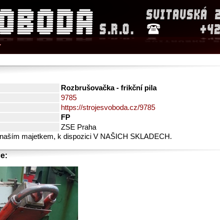
Y
Rozbrušovačka - frikční pila
9785
https://strojesvoboda.cz/9785
FP
ZSE Praha
 naším majetkem, k dispozici V NAŠICH SKLADECH.
e: