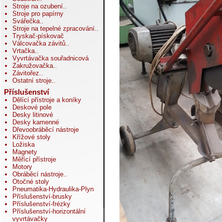
Stroje na ozubení
..
Stroje pro papírny
Svářečka
..
Stroje na tepelné zpracování
..
Tryskač-pískovač
Válcovačka závitů
..
Vrtačka
..
Vyvrtávačka souřadnicová
Zakružovačka
..
Závitořez
..
Ostatní stroje
..
Příslušenství
Dělící přístroje a koníky
Deskové pole
Desky litinové
Desky kamenné
Dřevoobráběcí nástroje
Křížové stoly
Ložiska
Magnety
Měřící přístroje
Motory
Obráběcí nástroje
..
Otočné stoly
Pneumatika-Hydraulika-Plyn
Příslušenství-brusky
Příslušenství-frézky
Příslušenství-horizontální
vyvrtávačky