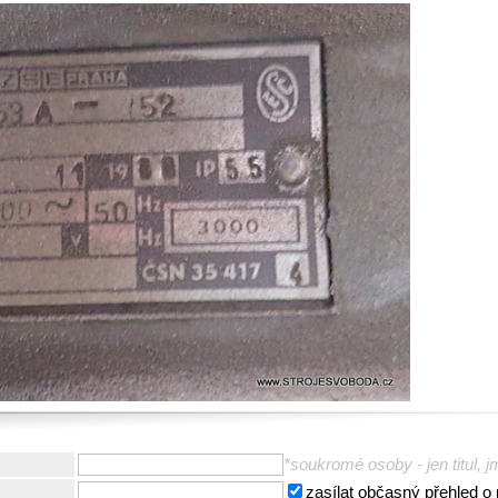
*soukromé osoby - jen titul, j
zasílat občasný přehled o