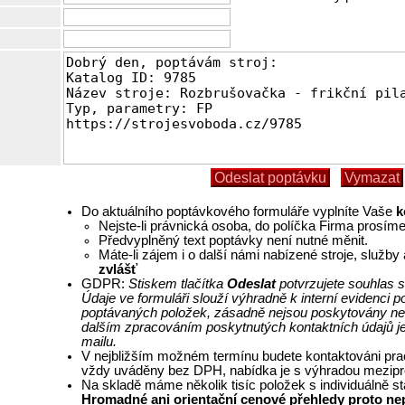
Do aktuálního poptávkového formuláře vyplníte Vaše
k
Nejste-li právnická osoba, do políčka Firma prosím
Předvyplněný text poptávky není nutné měnit.
Máte-li zájem i o další námi nabízené stroje, služb
zvlášť
GDPR:
Stiskem tlačítka
Odeslat
potvrzujete souhlas s
Údaje ve formuláři slouží výhradně k interní evidenci
poptávaných položek, zásadně nejsou poskytovány ne
dalším zpracováním poskytnutých kontaktních údajů j
mailu.
V nejbližším možném termínu budete kontaktováni pra
vždy uváděny bez DPH, nabídka je s výhradou mezipr
Na skladě máme několik tisíc položek s individuálně 
Hromadné ani orientační cenové přehledy proto ne