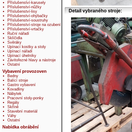
Příslušenství-karusely
Příslušenství-nůžky
Detail vybraného stroje:
Příslušenství-lisy
Příslušenství-ohýbačky
Příslušenství-soustruhy
Příslušenství-stroje na ozubení
Příslušenství-vrtačky
Ruční nářadí
Sklíčidla
Svěráky
Upínací kostky a stoly
Upínací nářadí
Upínací úhelníky
Závitořezné hlavy a nástroje
Ostatní
Vybavení provozoven
Bedny
Balící stroje
Gastro vybavení
Kovadliny
Nábytek
Pracovní stoly-ponky
Regály
Skříně
Stavební materiál
Váhy
Ostatní
Nabídka obrábění