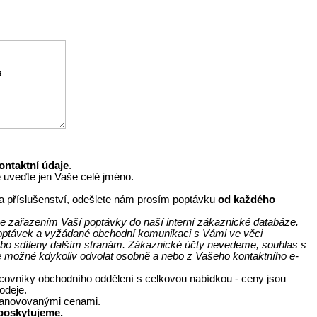
ontaktní údaje
.
e uveďte jen Vaše celé jméno.
y a příslušenství, odešlete nám prosím poptávku
od každého
e zařazením Vaší poptávky do naší interní zákaznické databáze.
 poptávek a vyžádané obchodní komunikaci s Vámi ve věci
bo sdíleny dalším stranám. Zákaznické účty nevedeme, souhlas s
e možné kdykoliv odvolat osobně a nebo z Vašeho kontaktního e-
covníky obchodního oddělení s celkovou nabídkou - ceny jsou
odeje.
stanovovanými cenami.
poskytujeme.