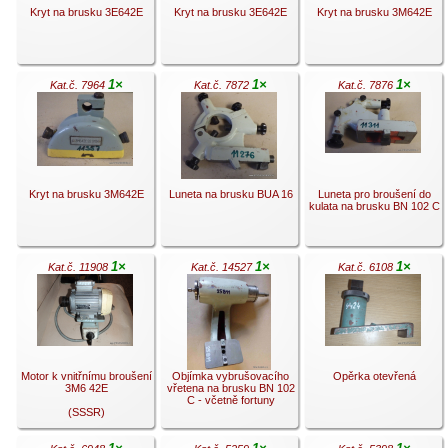
Kryt na brusku 3E642E
Kryt na brusku 3E642E
Kryt na brusku 3M642E
1×
1×
1×
Kat.č. 7964
Kat.č. 7872
Kat.č. 7876
.
.
.
Kryt na brusku 3M642E
Luneta na brusku BUA 16
Luneta pro broušení do
kulata na brusku BN 102 C
1×
1×
1×
Kat.č. 11908
Kat.č. 14527
Kat.č. 6108
.
.
.
Motor k vnitřnímu broušení
Objímka vybrušovacího
Opěrka otevřená
3M6 42E
vřetena na brusku BN 102
C - včetně fortuny
(SSSR)