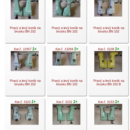
.
.
.
Pravý a levý koník na
Pravý a levý koník na
Pravý a levý koník na
brusku BN 102
brusku BN 102
brusku BN 102
1×
1×
1×
Kat.č. 11957
Kat.č. 13294
Kat.č. 5109
.
.
.
Pravý a levý koník na
Pravý a levý koník na
Pravý a levý koník na
brusku BN 102
brusku BN 102
brusku BN 102 B
1×
1×
1×
Kat.č. 5110
Kat.č. 5151
Kat.č. 5153
.
.
.