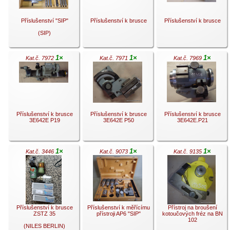
Příslušenství "SIP"
Příslušenství k brusce
Příslušenství k brusce
(SIP)
1×
1×
1×
Kat.č. 7972
Kat.č. 7971
Kat.č. 7969
.
.
.
Příslušenství k brusce
Příslušenství k brusce
Příslušenství k brusce
3E642E P19
3E642E P50
3E642E.P21
1×
1×
1×
Kat.č. 3446
Kat.č. 9073
Kat.č. 9135
.
.
.
Příslušenství k brusce
Příslušenství k měřícímu
Přístroj na broušení
ZSTZ 35
přístroji AP6 "SIP"
kotoučových fréz na BN
102
(NILES BERLIN)