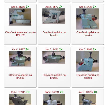
1×
1×
1×
Kat.č. 11185
Kat.č. 8671
Kat.č. 9433
.
.
.
Otevřená luneta na brusku
Otevřená opěrka na
Otevřená opěrka na
BN 102
brusku
brusku
1×
1×
1×
Kat.č. 9477
Kat.č. 9481
Kat.č. 9603
.
.
.
Otevřená opěrka na
Otevřená opěrka na
Otevřená opěrka na
brusku
brusku
brusku
1×
1×
1×
Kat.č. 10343
Kat.č. 10931
Kat.č. 10935
.
.
.