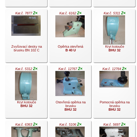
2×
2×
2×
Kat.č. 7877
Kat.č. 6162
Kat.č. 5311
.
.
.
Zvyšovací desky na
Opěrka otevřená
Kryt kotouče
brusku BN 102 C
B 40 U
BHU 32
2×
2×
2×
Kat.č. 5312
Kat.č. 12767
Kat.č. 12764
.
.
.
Kryt kotouče
Otevřená opěrka na
Pomocná opěrka na
BHU 32
brusku
brusku
BHU 32
BHU 32
2×
2×
2×
Kat.č. 6363
Kat.č. 5106
Kat.č. 5697
.