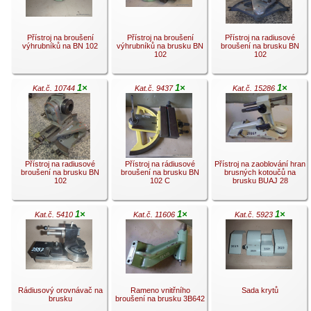
.
.
Přístroj na broušení
Přístroj na broušení
Přístroj na radiusové
výhrubníků na BN 102
výhrubníků na brusku BN
broušení na brusku BN
102
102
1×
1×
1×
Kat.č. 10744
Kat.č. 9437
Kat.č. 15286
.
.
.
Přístroj na radiusové
Přístroj na rádiusové
Přístroj na zaoblování hran
broušení na brusku BN
broušení na brusku BN
brusných kotoučů na
102
102 C
brusku BUAJ 28
1×
1×
1×
Kat.č. 5410
Kat.č. 11606
Kat.č. 5923
.
.
.
Rádiusový orovnávač na
Rameno vnitřního
Sada krytů
brusku
broušení na brusku 3B642