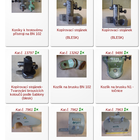
.
.
.
Koníky k hrotovému
Kopírovací stojánek
Kopírovací stojánek
přístroji na BN 102
(BLESK)
(BLESK)
1×
1×
1×
Kat.č. 13797
Kat.č. 13262
Kat.č. 9486
.
.
.
Kopírovací stojánek-
Kozlík na brusku BN 102
Kozlík na brusku N1 -
Tvarování brousících
točnice
kotoučů podle šablony
(blesk)
1×
1×
1×
Kat.č. 7961
Kat.č. 7962
Kat.č. 7963
.
.
.