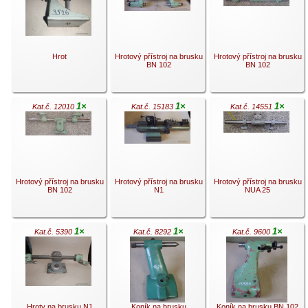
.
.
.
Hrot
Hrotový přístroj na brusku
Hrotový přístroj na brusku
BN 102
BN 102
1×
1×
1×
Kat.č. 12010
Kat.č. 15183
Kat.č. 14551
.
.
.
Hrotový přístroj na brusku
Hrotový přístroj na brusku
Hrotový přístroj na brusku
BN 102
N1
NUA 25
1×
1×
1×
Kat.č. 5390
Kat.č. 8292
Kat.č. 9600
.
.
.
Hroty na brusku N1
Koník na brusku
Koník na brusku BN 102