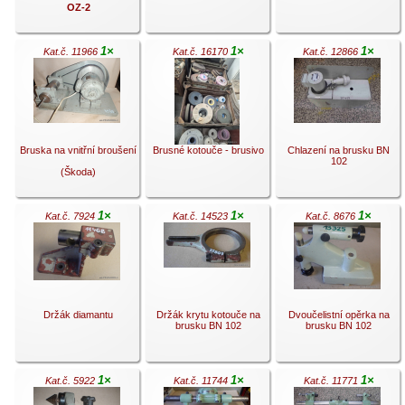
OZ-2
1×
1×
1×
Kat.č. 11966
Kat.č. 16170
Kat.č. 12866
.
.
.
Bruska na vnitřní broušení
Brusné kotouče - brusivo
Chlazení na brusku BN
102
(Škoda)
1×
1×
1×
Kat.č. 7924
Kat.č. 14523
Kat.č. 8676
.
.
.
Držák diamantu
Držák krytu kotouče na
Dvoučelistní opěrka na
brusku BN 102
brusku BN 102
1×
1×
1×
Kat.č. 5922
Kat.č. 11744
Kat.č. 11771