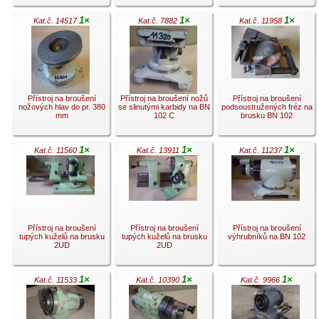
1×
1×
1×
Kat.č. 14517
Kat.č. 7882
Kat.č. 11958
.
.
.
Přístroj na broušení
Přístroj na broušení nožů
Přístroj na broušení
nožových hlav do pr. 380
se slinutými karbidy na BN
podsoustružených fréz na
mm
102 C
brusku BN 102
1×
1×
1×
Kat.č. 11560
Kat.č. 13911
Kat.č. 11237
.
.
.
Přístroj na broušení
Přístroj na broušení
Přístroj na broušení
tupých kuželů na brusku
tupých kuželů na brusku
výhrubníků na BN 102
2UD
2UD
1×
1×
1×
Kat.č. 11533
Kat.č. 10390
Kat.č. 9966
.