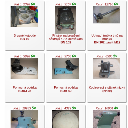
6×
6×
6×
Kat.č. 2398
Kat.č. 5107
Kat.č. 12710
.
.
.
Brusné kotouče
Přístroj na broušení
Upínací trubka trnů na
BB 10
nástrojů s SK destičkami
brusku
BN 102
BN 102, závit M12
6×
6×
5×
Kat.č. 5698
Kat.č. 5706
Kat.č. 6568
.
.
.
Pomocná opěrka
Pomocná opěrka
Kopírovací stojánek nízký
BUAJ 28
BUB 40
(blesk)
5×
5×
4×
Kat.č. 10933
Kat.č. 4329
Kat.č. 10984
.
.
.