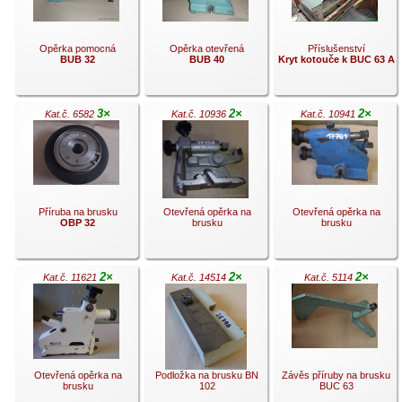
Opěrka pomocná
Opěrka otevřená
Příslušenství
BUB 32
BUB 40
Kryt kotouče k BUC 63 A
3×
2×
2×
Kat.č. 6582
Kat.č. 10936
Kat.č. 10941
.
.
.
Příruba na brusku
Otevřená opěrka na
Otevřená opěrka na
OBP 32
brusku
brusku
2×
2×
2×
Kat.č. 11621
Kat.č. 14514
Kat.č. 5114
.
.
.
Otevřená opěrka na
Podložka na brusku BN
Závěs příruby na brusku
brusku
102
BUC 63