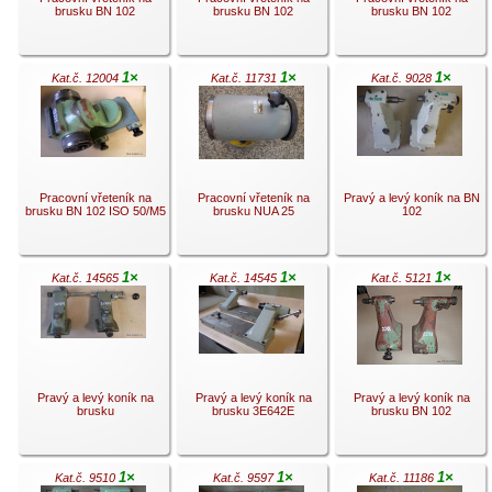
brusku BN 102
brusku BN 102
brusku BN 102
1×
1×
1×
Kat.č. 12004
Kat.č. 11731
Kat.č. 9028
.
.
.
Pracovní vřeteník na
Pracovní vřeteník na
Pravý a levý koník na BN
brusku BN 102 ISO 50/M5
brusku NUA 25
102
1×
1×
1×
Kat.č. 14565
Kat.č. 14545
Kat.č. 5121
.
.
.
Pravý a levý koník na
Pravý a levý koník na
Pravý a levý koník na
brusku
brusku 3E642E
brusku BN 102
1×
1×
1×
Kat.č. 9510
Kat.č. 9597
Kat.č. 11186