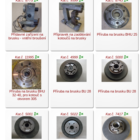
1×
1×
1×
Kat.č. 8775
Kat.č. 9599
Kat.č. 8743
.
.
.
Přídavné zařízení na
Přípravek na zaoblování
Příruba na brusku BHU 25
brusku - vnitřní broušení
kotoučů na brusky
1×
1×
1×
Kat.č. 11995
Kat.č. 4999
Kat.č. 5000
.
.
.
Příruba na brusku BHU
Příruba na brusku BU 28
Příruba na brusku BU 28
32-40, pro kotouč s
otvorem 305
1×
1×
1×
Kat.č. 5001
Kat.č. 5022
Kat.č. 7417
.
.
.