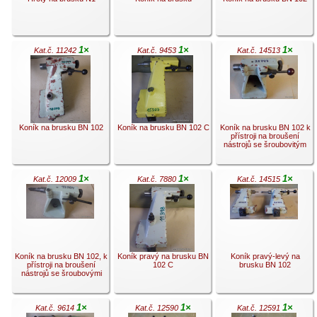
1×
1×
1×
Kat.č. 11242
Kat.č. 9453
Kat.č. 14513
.
.
.
Koník na brusku BN 102
Koník na brusku BN 102 C
Koník na brusku BN 102 k
přístroji na broušení
nástrojů se šroubovitým
1×
1×
1×
Kat.č. 12009
Kat.č. 7880
Kat.č. 14515
.
.
.
Koník na brusku BN 102, k
Koník pravý na brusku BN
Koník pravý-levý na
přístroji na broušení
102 C
brusku BN 102
nástrojů se šroubovými
1×
1×
1×
Kat.č. 9614
Kat.č. 12590
Kat.č. 12591