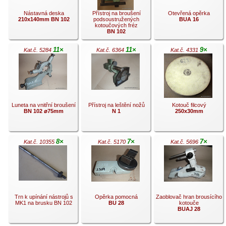
Nástavná deska
Přístroj na broušení
Otevřená opěrka
210x140mm BN 102
podsoustružených
BUA 16
kotoučových fréz
BN 102
11×
11×
9×
Kat.č. 5284
Kat.č. 6364
Kat.č. 4331
.
.
.
Luneta na vnitřní broušení
Přístroj na leštění nožů
Kotouč filcový
BN 102 ⌀75mm
N 1
250x30mm
8×
7×
7×
Kat.č. 10355
Kat.č. 5170
Kat.č. 5696
.
.
.
Trn k upínání nástrojů s
Opěrka pomocná
Zaoblovač hran brousícího
MK1 na brusku BN 102
BU 28
kotouče
BUAJ 28