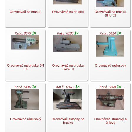
Orovnávač na brusku
Orovnávač na brusku
Orovnávač na brusku
BHU 32
1×
1×
1×
Kat.č. 8679
Kat.č. 8188
Kat.č. 5414
.
.
.
Orovnávač na brusku BN
Orovnávač na brusku
Orovnávač rádiusový
102
SWA 10
1×
1×
1×
Kat.č. 5415
Kat.č. 12677
Kat.č. 6808
.
.
.
Orovnávač rádiusový
Orovnávač sklopný na
Orovnávač stranový a
brusku
úhlový