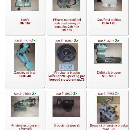
.
.
Koník
Přístroj na broušení
Otevřená opěrka
BN 102
podsoustružených
BUAJ 28
kotoučových fréz
BN 102
2×
2×
2×
Kat.č. 5710
Kat.č. 15812
Kat.č. 4767
.
.
.
Zaoblovač hran
Příruba na brusku
Dělička k brusce
BUB 40
kužel pr.28,5/pr.21,5; pro
N1 - MK3
kotouč s otvorem pr.76
2×
1×
1×
Kat.č. 11064
Kat.č. 5919
Kat.č. 7956
.
.
.
Přístroj na broušení
Brousící přípravek
Brousící přístroj na brusku
závitníků
NUA - 25