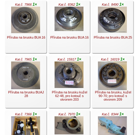
1×
1×
1×
Kat.č. 7966
Kat.č. 8362
Kat.č. 8490
.
.
.
Příruba na brusku BUA 16
Příruba na brusku BUA 16
Příruba na brusku BUA 25
1×
1×
1×
Kat.č. 7965
Kat.č. 15917
Kat.č. 16019
.
.
.
Příruba na brusku BUAJ
Příruba na brusku kužel
Příruba na brusku, kužel
28
62-48, pro kotouč s
90-70; pro kotouč s
otvorem 203
otvorem 209
1×
1×
1×
Kat.č. 7366
Kat.č. 7970
Kat.č. 8344
.
.
.