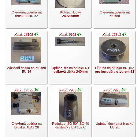
Otevřená opěrka na
Kotouč filcový
Otevřená opěrka na
brusku BHU 32
240x60mm
brusku
4×
4×
4×
Kat.č. 16108
Kat.č. 9105
Kat.č. 13841
.
.
.
Základní deska na brusku
Upínací trn na brusku N1
Příruba na brusku BN 102
BU 16
celková délka 240mm
pro kotouč s otvorem 51
3×
3×
3×
Kat.č. 14392
Kat.č. 7903
Kat.č. 7925
.
.
.
Otevřená opěrka na
Redukce ISO 50/ ISO 40
Upínací deska na brusku
brusku BUAJ 28
do děličky BN 102 C
BU 28