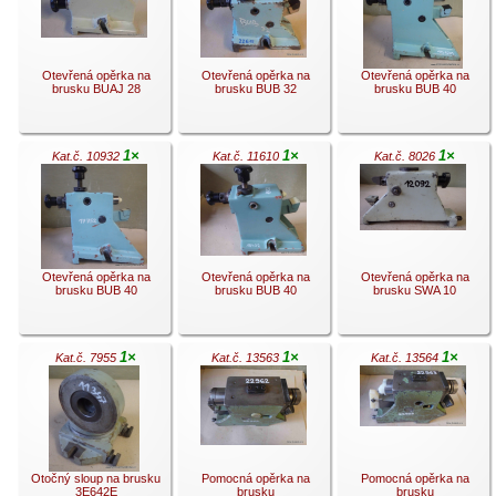
.
.
.
Otevřená opěrka na
Otevřená opěrka na
Otevřená opěrka na
brusku BUAJ 28
brusku BUB 32
brusku BUB 40
1×
1×
1×
Kat.č. 10932
Kat.č. 11610
Kat.č. 8026
.
.
.
Otevřená opěrka na
Otevřená opěrka na
Otevřená opěrka na
brusku BUB 40
brusku BUB 40
brusku SWA 10
1×
1×
1×
Kat.č. 7955
Kat.č. 13563
Kat.č. 13564
.
.
.
Otočný sloup na brusku
Pomocná opěrka na
Pomocná opěrka na
3E642E
brusku
brusku