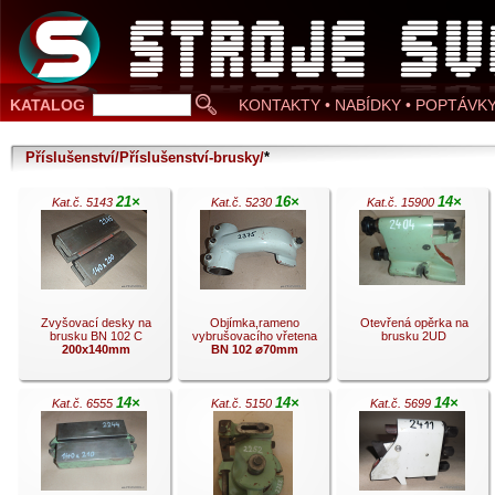
KATALOG
KONTAKTY • NABÍDKY • POPTÁVK
Příslušenství/Příslušenství-brusky/
*
21×
16×
14×
Kat.č. 5143
Kat.č. 5230
Kat.č. 15900
Zvyšovací desky na
Objímka,rameno
Otevřená opěrka na
brusku BN 102 C
vybrušovacího vřetena
brusku 2UD
200x140mm
BN 102 ⌀70mm
14×
14×
14×
Kat.č. 6555
Kat.č. 5150
Kat.č. 5699
.
.
.