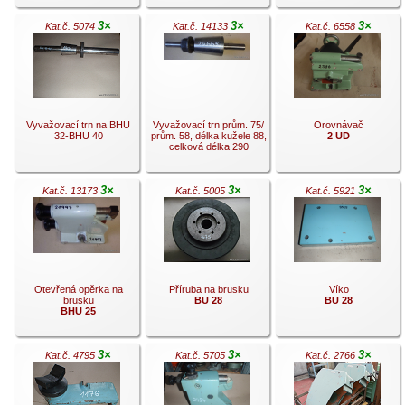
3×
3×
3×
Kat.č. 5074
Kat.č. 14133
Kat.č. 6558
.
.
.
Vyvažovací trn na BHU
Vyvažovací trn prům. 75/
Orovnávač
32-BHU 40
prům. 58, délka kužele 88,
2 UD
celková délka 290
3×
3×
3×
Kat.č. 13173
Kat.č. 5005
Kat.č. 5921
.
.
.
Otevřená opěrka na
Příruba na brusku
Víko
brusku
BU 28
BU 28
BHU 25
3×
3×
3×
Kat.č. 4795
Kat.č. 5705
Kat.č. 2766
.
.
.