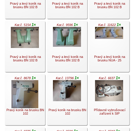
Pravý a levý koník na
Pravý a levý koník na
Pravý a levý koník na
brusku BN 102 B
brusku BN 102 B
brusku BN 102 B
1×
1×
1×
Kat.č. 5154
Kat.č. 9596
Kat.č. 11622
.
.
.
Pravý a levý koník na
Pravý a levý koník na
Pravý a levý koník na
brusku BN 102 B
brusku BN 102 B
brusku NUA - 25
1×
1×
1×
Kat.č. 8678
Kat.č. 13796
Kat.č. 6637
.
.
.
Pravý koník na brusku BN
Pravý koník na brusku BN
Přídavné vybrušovací
102
102
zařízení k SIP